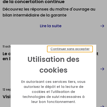
de la concertation continue
Découvrez les réponses du maître d'ouvrage au
bilan intermédiaire de la garante
Lire la suite
11 octobre 2023
Continuer sans accepter
Le compte-rendu du comité de suivi #2 est
Utilisation des
en ligne !
cookies
Lire la suite
En autorisant ces services tiers, vous
autorisez le dépôt et la lecture de
12 septembre 2023
cookies et l'utilisation de
Visite du 18 octobre
technologies de suivi nécessaires à
leur bon fonctionnement.
Lire la suite