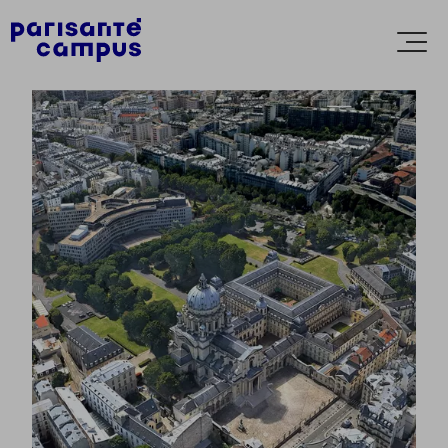
Accèder directement au contenu
Ouvr
le
men