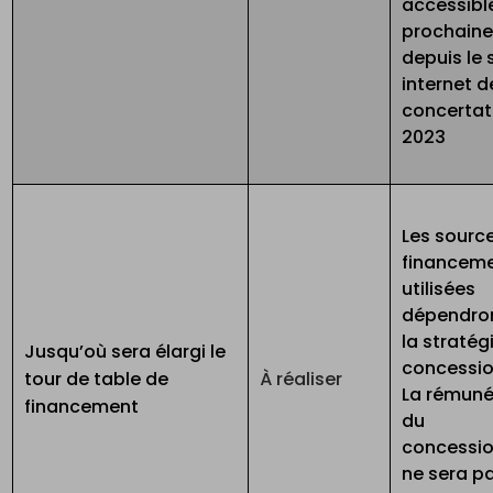
accessibl
prochain
depuis le 
internet d
concertat
2023
Les sourc
financem
utilisées
dépendro
la stratég
Jusqu’où sera élargi le
concessio
tour de table de
À réaliser
La rémuné
financement
du
concessio
ne sera p