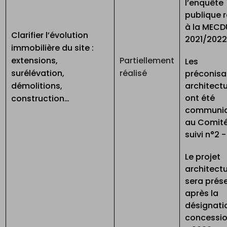
l’enquête
publique r
à la MECD
Clarifier l’évolution
2021/202
immobilière du site :
extensions,
Partiellement
Les
surélévation,
réalisé
préconisa
démolitions,
architect
ont été
construction…
communi
au Comit
suivi n°2 
Le projet
architectu
sera prés
après la
désignati
concessio