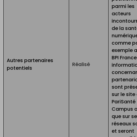
parmi les
acteurs
incontour
de la sant
numérique
comme p
exemple 
BPI France
Autres partenaires
Réalisé
informati
potentiels
concernan
partenari
sont prés
sur le site
PariSanté
Campus a
que sur s
réseaux s
et seront