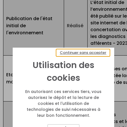
L’état initial de
l’environnemen
été publié sur le
Publication de l'état
site internet de 
initial de
Réalisé
concertation a
l'environnement
les diagnostics
afférents - 202
Continuer sans accepter
Utilisation des
Les réponses o
Etablir un plan de
cookies
été apportée lo
Réalisé
mobilité
du Comité de su
n°3
En autorisant ces services tiers, vous
autorisez le dépôt et la lecture de
cookies et l'utilisation de
technologies de suivi nécessaires à
La liste des
leur bon fonctionnement.
diagnostics et l