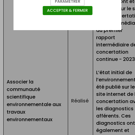
synthèse ont ét
PARAMÉTRER
publiées sur le s
ACCEPTER & FERMER
de la concertat
par l'intermédia
du premier
rapport
intermédiaire d
concertation
continue - 202
L’état initial de
l’environnemen
Associer la
été publié sur le
communauté
site internet de 
scientifique
Réalisé
concertation a
environnementale aux
les diagnostics
travaux
afférents. Ces
environnementaux
diagnostics on
également et