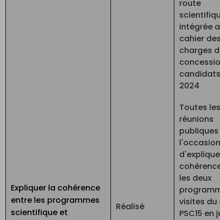
route
scientifiq
intégrée 
cahier de
charges d
concessio
candidats
2024
Toutes le
réunions
publiques
l'occasio
d'explique
cohérence
les deux
Expliquer la cohérence
programm
entre les programmes
visites du 
Réalisé
scientifique et
PSC15 en j