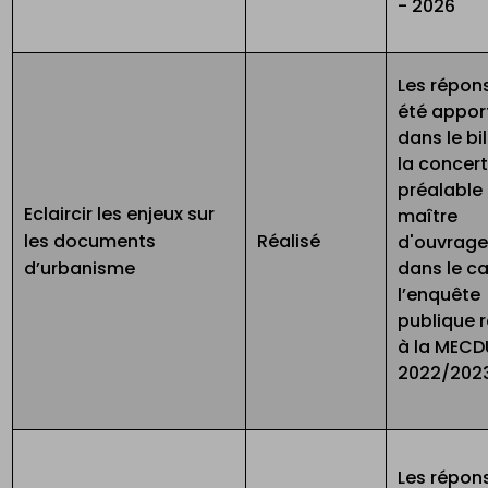
- 2026
Les répon
été appor
dans le bi
la concer
préalable
Eclaircir les enjeux sur
maître
les documents
Réalisé
d'ouvrage
d’urbanisme
dans le c
l’enquête
publique r
à la MECD
2022/202
Les répon