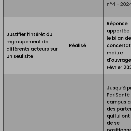
n°4 - 202
Réponse
apportée
Justifier l’intérêt du
le bilan de
regroupement de
Réalisé
concertat
différents acteurs sur
maître
un seul site
d'ouvrage
Février 20
Jusqu’à p
PariSanté
campus a
des parte
qui lui on
de se
positionn