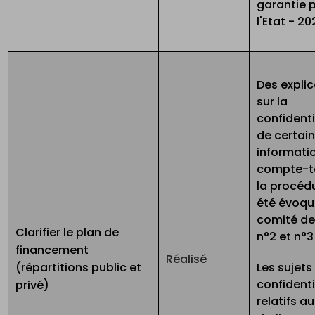
garantie 
l'Etat - 2
Des expli
sur la
confidenti
de certai
informati
compte-t
la procéd
été évoqu
comité de 
Clarifier le plan de
n°2 et n°3
financement
Réalisé
(répartitions public et
Les sujets
confidenti
privé)
relatifs a