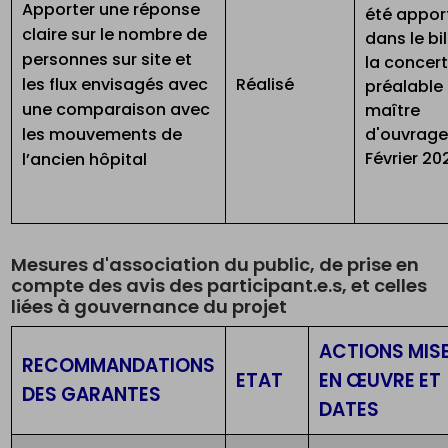
Apporter une réponse
été appor
claire sur le nombre de
dans le bi
personnes sur site et
la concer
les flux envisagés avec
Réalisé
préalable
une comparaison avec
maître
les mouvements de
d'ouvrage
Février 20
l’ancien hôpital
Mesures d'association du public, de prise en
compte des avis des participant.e.s, et celles
liées à gouvernance du projet
ACTIONS MIS
RECOMMANDATIONS
ETAT
EN ŒUVRE ET
DES GARANTES
DATES